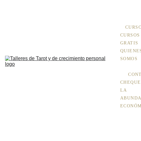
+ 
INFO Aquí
CURS
CURSOS 
GRATIS
QUIENES
SOMOS
CON
CHEQUE 
LA 
ABUNDA
ECONÓM