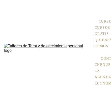
+ 
INFO Aquí
CURS
CURSOS 
GRATIS
QUIENES
SOMOS
CON
CHEQUE 
LA 
ABUNDA
ECONÓM