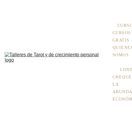
+ 
INFO Aquí
CURS
CURSOS 
GRATIS
QUIENES
SOMOS
CON
CHEQUE 
LA 
ABUNDA
ECONÓM