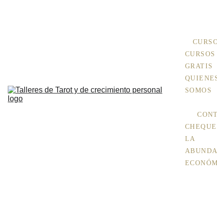
+ 
INFO Aquí
CURS
CURSOS 
GRATIS
QUIENES
SOMOS
CON
CHEQUE 
LA 
ABUNDA
ECONÓM