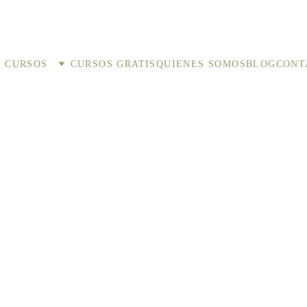
+ INFO 
CURSOS
CURSOS GRATIS
QUIENES SOMOS
BLOG
CONT
APRENDER TAROT
Azabethd & DaniTarot
2/24/2025
5 min read