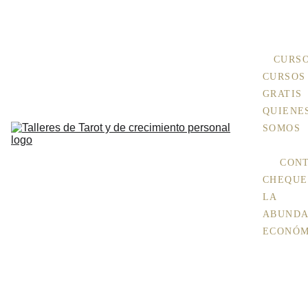
+ 
INFO Aquí
CURS
CURSOS 
GRATIS
QUIENES
SOMOS
CON
CHEQUE 
LA 
ABUNDA
ECONÓM